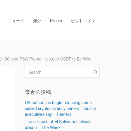
ニュース
海外
bitcoin
ビットコイン
G and PSG Promo: 100,000 USDT to Be Won
最近の投稿
US authorities begin releasing some
seized cryptocurrency miners, industry
executives say – Reuters
The collapse of El Salvador’s bitcoin
dream – The Week