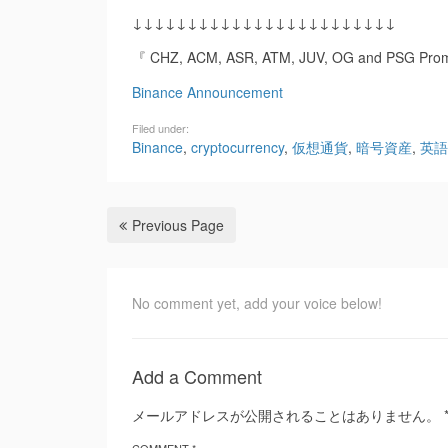
↓↓↓↓↓↓↓↓↓↓↓↓↓↓↓↓↓↓↓↓↓↓↓↓
『 CHZ, ACM, ASR, ATM, JUV, OG and PSG Prom
Binance Announcement
Filed under:
Binance
,
cryptocurrency
,
仮想通貨
,
暗号資産
,
英語
Previous Page
No comment yet, add your voice below!
Add a Comment
メールアドレスが公開されることはありません。