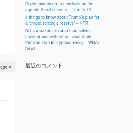
Crypto scams are a new twist on the
age-old Ponzi scheme – Turn to 10
4 things to know about Trump’s plan for
a ‘crypto strategic reserve’ – NPR
NC lawmakers reverse themselves,
move ahead with bill to invest State
Pension Plan in cryptocurrency – WRAL
News
最近のコメント
Page