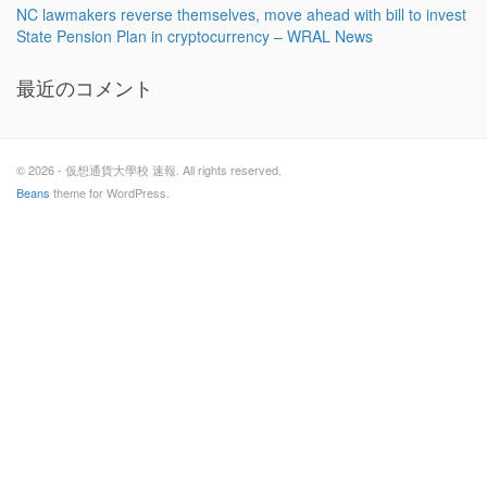
NC lawmakers reverse themselves, move ahead with bill to invest
State Pension Plan in cryptocurrency – WRAL News
最近のコメント
© 2026 - 仮想通貨大學校 速報. All rights reserved.
Beans
theme for WordPress.