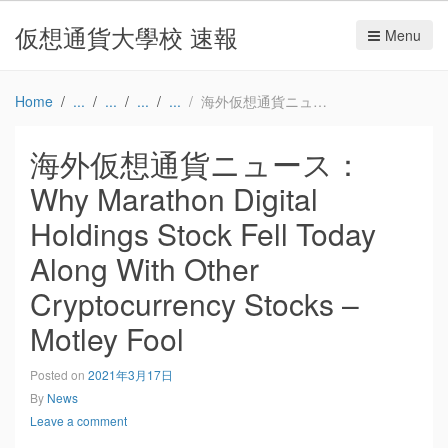
仮想通貨大學校 速報
Menu
Home
海外仮想通貨ニュース：Why Marathon Digital Holdings Stock Fell Today Along With Other Cryptocurrency Stocks – Motley Fool
海外仮想通貨ニュース：
Why Marathon Digital
Holdings Stock Fell Today
Along With Other
Cryptocurrency Stocks –
Motley Fool
Posted on
2021年3月17日
By
News
Leave a comment