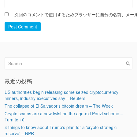
次回のコメントで使用するためブラウザーに自分の名前、メー
Post Comment
最近の投稿
US authorities begin releasing some seized cryptocurrency
miners, industry executives say – Reuters
The collapse of El Salvador’s bitcoin dream – The Week
Crypto scams are a new twist on the age-old Ponzi scheme –
Turn to 10
4 things to know about Trump’s plan for a ‘crypto strategic
reserve’ – NPR