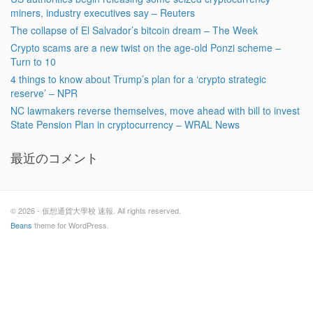
miners, industry executives say – Reuters
The collapse of El Salvador’s bitcoin dream – The Week
Crypto scams are a new twist on the age-old Ponzi scheme –
Turn to 10
4 things to know about Trump’s plan for a ‘crypto strategic
reserve’ – NPR
NC lawmakers reverse themselves, move ahead with bill to invest
State Pension Plan in cryptocurrency – WRAL News
最近のコメント
© 2026 - 仮想通貨大學校 速報. All rights reserved.
Beans
theme for WordPress.