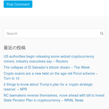
Post Comment
最近の投稿
US authorities begin releasing some seized cryptocurrency
miners, industry executives say – Reuters
The collapse of El Salvador’s bitcoin dream – The Week
Crypto scams are a new twist on the age-old Ponzi scheme –
Turn to 10
4 things to know about Trump’s plan for a ‘crypto strategic
reserve’ – NPR
NC lawmakers reverse themselves, move ahead with bill to invest
State Pension Plan in cryptocurrency – WRAL News