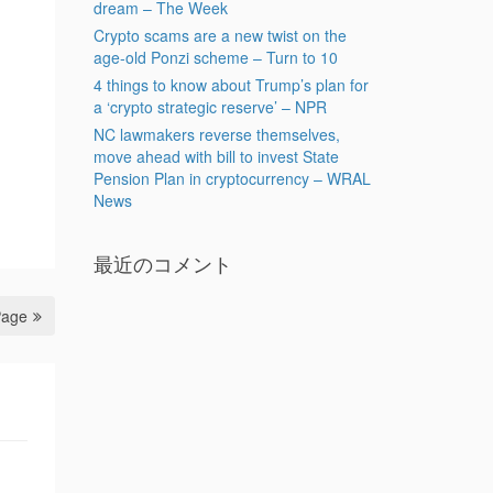
dream – The Week
Crypto scams are a new twist on the
age-old Ponzi scheme – Turn to 10
4 things to know about Trump’s plan for
a ‘crypto strategic reserve’ – NPR
NC lawmakers reverse themselves,
move ahead with bill to invest State
Pension Plan in cryptocurrency – WRAL
News
最近のコメント
Page