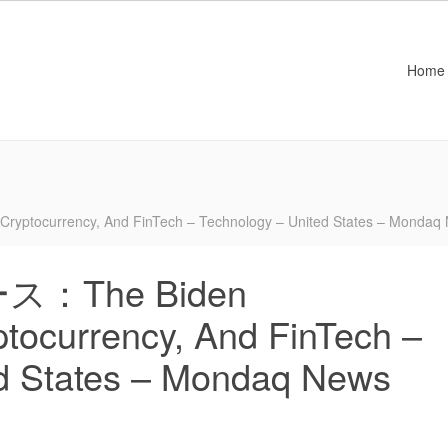
Home
currency, And FinTech – Technology – United States – Mondaq N
The Biden
ptocurrency, And FinTech –
ed States – Mondaq News