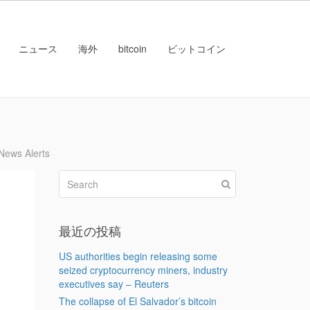
ニュース
海外
bitcoin
ビットコイン
ews Alerts
最近の投稿
US authorities begin releasing some
seized cryptocurrency miners, industry
executives say – Reuters
The collapse of El Salvador’s bitcoin