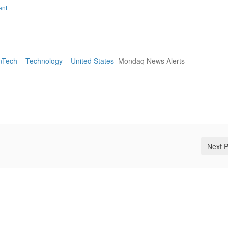
ent
inTech – Technology – United States
Mondaq News Alerts
Next 