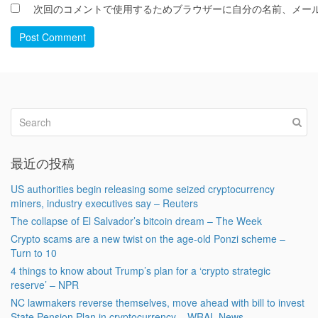
次回のコメントで使用するためブラウザーに自分の名前、メー
Post Comment
最近の投稿
US authorities begin releasing some seized cryptocurrency
miners, industry executives say – Reuters
The collapse of El Salvador’s bitcoin dream – The Week
Crypto scams are a new twist on the age-old Ponzi scheme –
Turn to 10
4 things to know about Trump’s plan for a ‘crypto strategic
reserve’ – NPR
NC lawmakers reverse themselves, move ahead with bill to invest
State Pension Plan in cryptocurrency – WRAL News