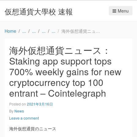
仮想通貨大學校 速報
Menu
Home
海外仮想通貨ニュース：Staking app support tops 700% weekly gains for new cryptocurrency top 100 entrant – Cointelegraph
海外仮想通貨ニュース：
Staking app support tops
700% weekly gains for new
cryptocurrency top 100
entrant – Cointelegraph
Posted on
2021年3月16日
By
News
Leave a comment
海外仮想通貨のニュース