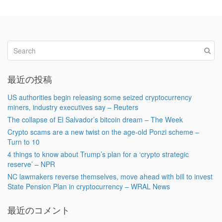
最近の投稿
US authorities begin releasing some seized cryptocurrency
miners, industry executives say – Reuters
The collapse of El Salvador’s bitcoin dream – The Week
Crypto scams are a new twist on the age-old Ponzi scheme –
Turn to 10
4 things to know about Trump’s plan for a ‘crypto strategic
reserve’ – NPR
NC lawmakers reverse themselves, move ahead with bill to invest
State Pension Plan in cryptocurrency – WRAL News
最近のコメント