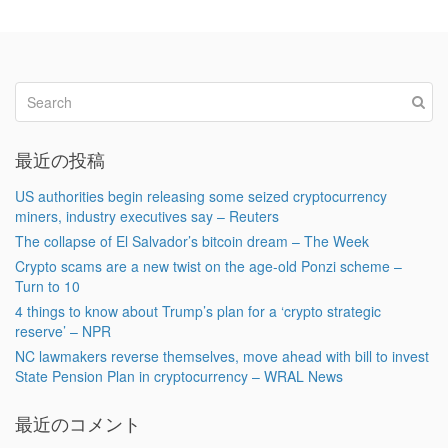
最近の投稿
US authorities begin releasing some seized cryptocurrency
miners, industry executives say – Reuters
The collapse of El Salvador’s bitcoin dream – The Week
Crypto scams are a new twist on the age-old Ponzi scheme –
Turn to 10
4 things to know about Trump’s plan for a ‘crypto strategic
reserve’ – NPR
NC lawmakers reverse themselves, move ahead with bill to invest
State Pension Plan in cryptocurrency – WRAL News
最近のコメント