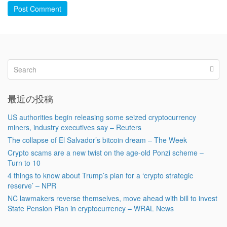
Post Comment
最近の投稿
US authorities begin releasing some seized cryptocurrency
miners, industry executives say – Reuters
The collapse of El Salvador’s bitcoin dream – The Week
Crypto scams are a new twist on the age-old Ponzi scheme –
Turn to 10
4 things to know about Trump’s plan for a ‘crypto strategic
reserve’ – NPR
NC lawmakers reverse themselves, move ahead with bill to invest
State Pension Plan in cryptocurrency – WRAL News