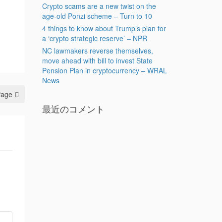
Crypto scams are a new twist on the
age-old Ponzi scheme – Turn to 10
4 things to know about Trump’s plan for
a ‘crypto strategic reserve’ – NPR
NC lawmakers reverse themselves,
move ahead with bill to invest State
Pension Plan in cryptocurrency – WRAL
News
Page
最近のコメント