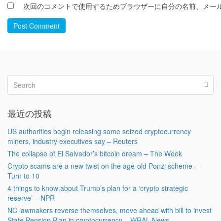
次回のコメントで使用するためブラウザーに自分の名前、メー
Post Comment
最近の投稿
US authorities begin releasing some seized cryptocurrency
miners, industry executives say – Reuters
The collapse of El Salvador’s bitcoin dream – The Week
Crypto scams are a new twist on the age-old Ponzi scheme –
Turn to 10
4 things to know about Trump’s plan for a ‘crypto strategic
reserve’ – NPR
NC lawmakers reverse themselves, move ahead with bill to invest
State Pension Plan in cryptocurrency – WRAL News