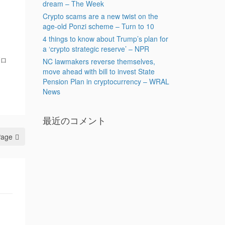
dream – The Week
Crypto scams are a new twist on the
age-old Ponzi scheme – Turn to 10
4 things to know about Trump’s plan for
a ‘crypto strategic reserve’ – NPR
ロ
NC lawmakers reverse themselves,
move ahead with bill to invest State
Pension Plan in cryptocurrency – WRAL
News
最近のコメント
Page