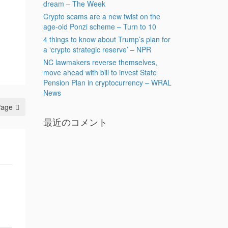
dream – The Week
Crypto scams are a new twist on the
age-old Ponzi scheme – Turn to 10
4 things to know about Trump’s plan for
a ‘crypto strategic reserve’ – NPR
NC lawmakers reverse themselves,
move ahead with bill to invest State
Pension Plan in cryptocurrency – WRAL
News
Page
最近のコメント