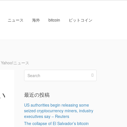
ニュース
海外
bitcoin
ビットコイン
Yahoo!ニュース
い
最近の投稿
US authorities begin releasing some
seized cryptocurrency miners, industry
executives say – Reuters
The collapse of El Salvador’s bitcoin