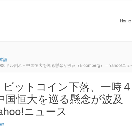
Home
本語
ル割れ－中国恒大を巡る懸念が波及（Bloomberg） – Yahoo!ニュ
：ビットコイン下落、一時
－中国恒大を巡る懸念が波及
 Yahoo!ニュース
ent