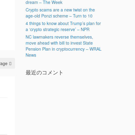
dream – The Week
Crypto scams are a new twist on the
age-old Ponzi scheme – Turn to 10
4 things to know about Trump’s plan for
a ‘crypto strategic reserve’ – NPR
NC lawmakers reverse themselves,
move ahead with bill to invest State
Pension Plan in cryptocurrency – WRAL
News
Page
最近のコメント