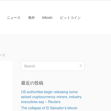
ニュース
海外
bitcoin
ビットコイン
ース
４
最近の投稿
US authorities begin releasing some
seized cryptocurrency miners, industry
executives say – Reuters
The collapse of El Salvador’s bitcoin