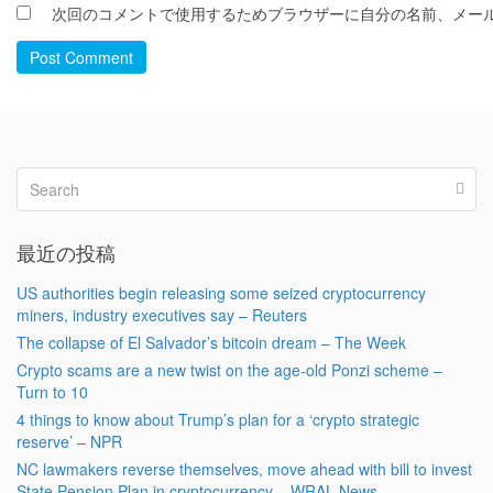
次回のコメントで使用するためブラウザーに自分の名前、メー
Post Comment
最近の投稿
US authorities begin releasing some seized cryptocurrency
miners, industry executives say – Reuters
The collapse of El Salvador’s bitcoin dream – The Week
Crypto scams are a new twist on the age-old Ponzi scheme –
Turn to 10
4 things to know about Trump’s plan for a ‘crypto strategic
reserve’ – NPR
NC lawmakers reverse themselves, move ahead with bill to invest
State Pension Plan in cryptocurrency – WRAL News