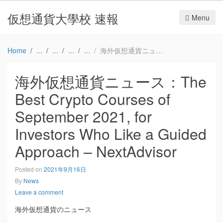
仮想通貨大學校 速報
Menu
Home
海外仮想通貨ニュース：The Best Crypto Courses of September 2021, for Investors Who Like a Guided Approach – NextAdvisor
海外仮想通貨ニュース：The
Best Crypto Courses of
September 2021, for
Investors Who Like a Guided
Approach – NextAdvisor
Posted on
2021年9月16日
By
News
Leave a comment
海外仮想通貨のニュース