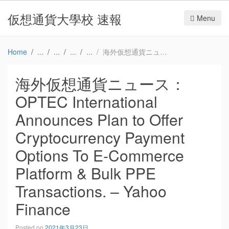
仮想通貨大學校 速報
Menu
Home
海外仮想通貨ニュース：OPTEC International Announces Plan to Offer Cryptocurrency Payment Options To E-Commerce Platform & Bulk PPE Transactions. – Yahoo Finance
海外仮想通貨ニュース：
OPTEC International
Announces Plan to Offer
Cryptocurrency Payment
Options To E-Commerce
Platform & Bulk PPE
Transactions. – Yahoo
Finance
Posted on
2021年3月23日