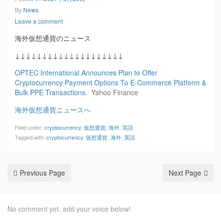
By
News
Leave a comment
海外仮想通貨のニュース
↓↓↓↓↓↓↓↓↓↓↓↓↓↓↓↓↓↓↓↓
OPTEC International Announces Plan to Offer
Cryptocurrency Payment Options To E-Commerce Platform &
Bulk PPE Transactions.
Yahoo Finance
海外仮想通貨ニュースへ
Filed under:
cryptocurrency
,
仮想通貨
,
海外
,
英語
Tagged with:
cryptocurrency
,
仮想通貨
,
海外
,
英語
Previous Page
Next Page
No comment yet, add your voice below!