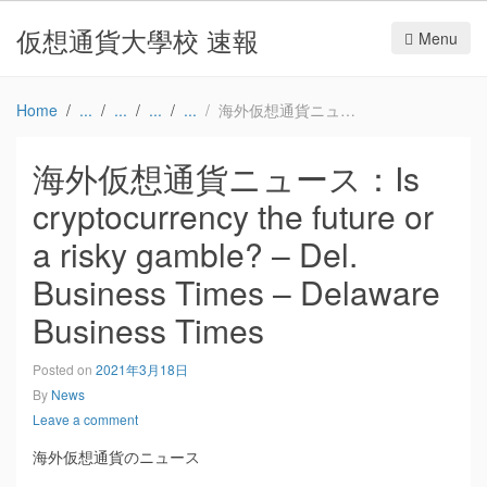
仮想通貨大學校 速報
Menu
Home
海外仮想通貨ニュース：Is cryptocurrency the future or a risky gamble? – Del. Business Times – Delaware Business Times
海外仮想通貨ニュース：Is
cryptocurrency the future or
a risky gamble? – Del.
Business Times – Delaware
Business Times
Posted on
2021年3月18日
By
News
Leave a comment
海外仮想通貨のニュース