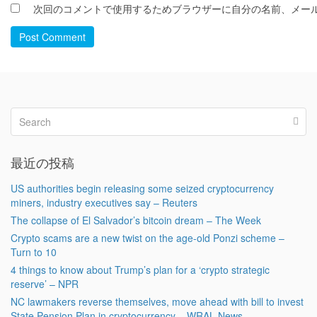
次回のコメントで使用するためブラウザーに自分の名前、メー
Post Comment
最近の投稿
US authorities begin releasing some seized cryptocurrency
miners, industry executives say – Reuters
The collapse of El Salvador’s bitcoin dream – The Week
Crypto scams are a new twist on the age-old Ponzi scheme –
Turn to 10
4 things to know about Trump’s plan for a ‘crypto strategic
reserve’ – NPR
NC lawmakers reverse themselves, move ahead with bill to invest
State Pension Plan in cryptocurrency – WRAL News