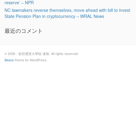
reserve’ – NPR
NC lawmakers reverse themselves, move ahead with bill to invest
State Pension Plan in cryptocurrency – WRAL News
最近のコメント
© 2026 - 仮想通貨大學校 速報. All rights reserved.
Beans
theme for WordPress.