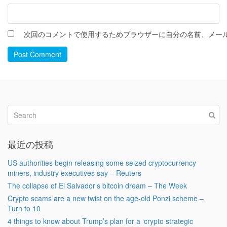
次回のコメントで使用するためブラウザーに自分の名前、メー
Post Comment
最近の投稿
US authorities begin releasing some seized cryptocurrency
miners, industry executives say – Reuters
The collapse of El Salvador’s bitcoin dream – The Week
Crypto scams are a new twist on the age-old Ponzi scheme –
Turn to 10
4 things to know about Trump’s plan for a ‘crypto strategic