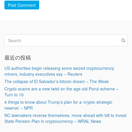
Post Comment
最近の投稿
US authorities begin releasing some seized cryptocurrency
miners, industry executives say – Reuters
The collapse of El Salvador’s bitcoin dream – The Week
Crypto scams are a new twist on the age-old Ponzi scheme –
Turn to 10
4 things to know about Trump’s plan for a ‘crypto strategic
reserve’ – NPR
NC lawmakers reverse themselves, move ahead with bill to invest
State Pension Plan in cryptocurrency – WRAL News